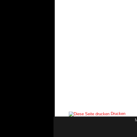
Drucken
M