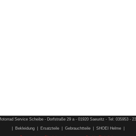
otorrad Service Scheibe - Dorfstraße 29 a - 01920 Saeuritz - Tel: 035953 - 2
|
Bekleidung
|
Ersatzteile
|
Gebrauchtteile
|
SHOEI Helme
|